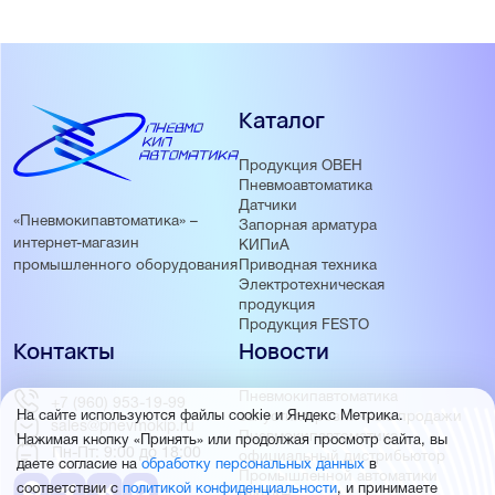
Каталог
Продукция ОВЕН
Пневмоавтоматика
Датчики
«Пневмокипавтоматика» –
Запорная арматура
интернет-магазин
КИПиА
Приводная техника
промышленного оборудования
Электротехническая
продукция
Продукция FESTO
Контакты
Новости
Пневмокипавтоматика
+7 (960) 953-19-99
запустила розничные продажи
На сайте используются файлы cookie и Яндекс Метрика.
sales@pnevmokip.ru
Пневмокипавтоматика –
Нажимая кнопку «Принять» или продолжая просмотр сайта, вы
Пн-Пт: 9:00 до 18:00
официальный дистрибьютор
даете согласие на
обработку персональных данных
в
Промышленной автоматики
соответствии с
политикой конфиденциальности
, и принимаете