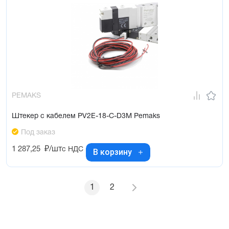
PEMAKS
Штекер с кабелем PV2E-18-C-D3M Pemaks
Под заказ
1 287,25
₽/шт
с НДС
В корзину
1
2