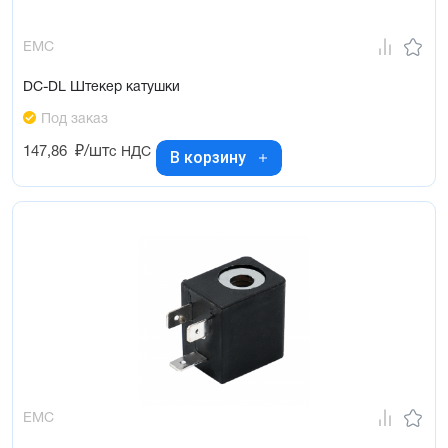
EMC
DC-DL Штекер катушки
Под заказ
147,86
₽/шт
с НДС
В корзину
EMC