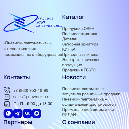
Каталог
Продукция ОВЕН
Пневмоавтоматика
Датчики
«Пневмокипавтоматика» –
Запорная арматура
интернет-магазин
КИПиА
Приводная техника
промышленного оборудования
Электротехническая
продукция
Продукция FESTO
Контакты
Новости
Пневмокипавтоматика
+7 (960) 953-19-99
запустила розничные продажи
sales@pnevmokip.ru
Пневмокипавтоматика –
Пн-Пт: 9:00 до 18:00
официальный дистрибьютор
Промышленной автоматики
РИДАН
Партнёры
О компании