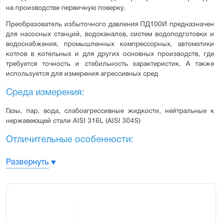
на производстве первичную поверку.
Преобразователь избыточного давления ПД100И предназначен 
для насосных станций, водоканалов, систем водоподготовки и 
водоснабжения, промышленных компрессорных, автоматики 
котлов в котельных и для других основных производств, где 
требуется точность и стабильность характеристик. А также 
используется для измерения агрессивных сред
Среда измерения:
Газы, пар, вода, слабоагрессивные жидкости, нейтральные к 
нержавеющей стали AISI 316L (AISI 304S)
Отличительные особенности:
Стойкость к агрессивным средам – сенсор вварен в штуцер 
Развернуть
лазерной сваркой
Стойкость к влаге – плата нормирующего преобразователя 
покрыта герметиком
Низкий гистерезис, высокая точность измерения – благодаря 
использованию высокостабильного европейского сенсора
Устойчивость к гидроударам