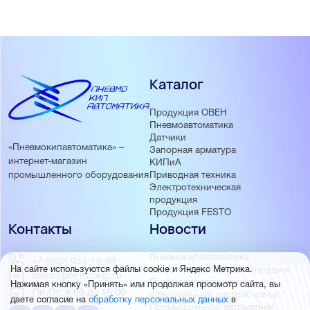
Каталог
Продукция ОВЕН
Пневмоавтоматика
Датчики
«Пневмокипавтоматика» –
Запорная арматура
интернет-магазин
КИПиА
Приводная техника
промышленного оборудования
Электротехническая
продукция
Продукция FESTO
Контакты
Новости
Пневмокипавтоматика
+7 (960) 953-19-99
запустила розничные продажи
На сайте используются файлы cookie и Яндекс Метрика.
sales@pnevmokip.ru
Пневмокипавтоматика –
Нажимая кнопку «Принять» или продолжая просмотр сайта, вы
Пн-Пт: 9:00 до 18:00
официальный дистрибьютор
даете согласие на
обработку персональных данных
в
Промышленной автоматики