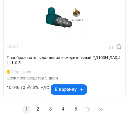
ОВЕН
Преобразователь давления измерительный ПД100И-ДА0,4-
111-0,5
Под заказ
Срок производства 9 дней
10 046,70
₽/шт
с НДС
В корзину
1
2
3
4
5