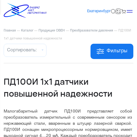
Екатеринбург
Главная
—
Каталог
—
Продукция ОВЕН
—
Преобразователи давления
—
ПД100И
1х1 датчики повышенной надежности
Сортировать:
Фильтры
ПД100И 1х1 датчики
повышенной надежности
Малогабаритный датчик ПД100И представляет собой 
преобразователь измерительный с современным сенсором из 
нержавеющей стали, вваренным в штуцер лазерной сваркой. 
ПД100И оснащен микропроцессорным нормировщиком, имеет 
выходной сигнал 4…20 мА. Каждый преобразователь проходит 