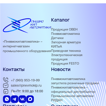
Каталог
Продукция ОВЕН
Пневмоавтоматика
Датчики
«Пневмокипавтоматика» –
Запорная арматура
интернет-магазин
КИПиА
Приводная техника
промышленного оборудования
Электротехническая
продукция
Продукция FESTO
Контакты
Новости
Пневмокипавтоматика
+7 (960) 953-19-99
запустила розничные продажи
sales@pnevmokip.ru
Пневмокипавтоматика –
Пн-Пт: 9:00 до 18:00
официальный дистрибьютор
Промышленной автоматики
РИДАН