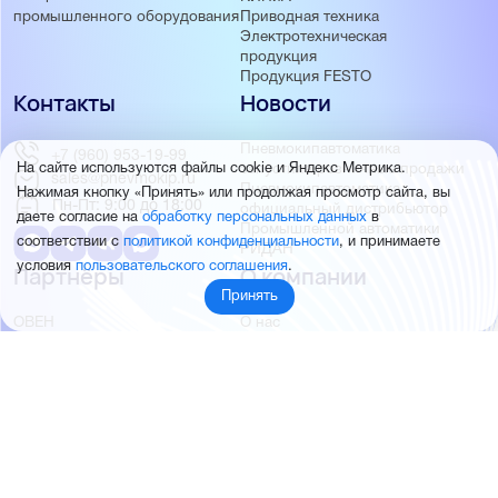
Приводная техника
промышленного оборудования
Электротехническая
продукция
Продукция FESTO
Контакты
Новости
Пневмокипавтоматика
+7 (960) 953-19-99
запустила розничные продажи
На сайте используются файлы cookie и Яндекс Метрика.
sales@pnevmokip.ru
Пневмокипавтоматика –
Нажимая кнопку «Принять» или продолжая просмотр сайта, вы
Пн-Пт: 9:00 до 18:00
официальный дистрибьютор
даете согласие на
обработку персональных данных
в
Промышленной автоматики
соответствии с
политикой конфиденциальности
, и принимаете
РИДАН
условия
пользовательского соглашения
.
Партнёры
О компании
Принять
ОВЕН
О нас
MEYERTEC
Отзывы
EMC
Новости
PEMAKS
Фотогалерея
INNOLEVEL
Партнёры
INNOVERT
Правовая информация
INNOCONT
AUTONICS
FESTO