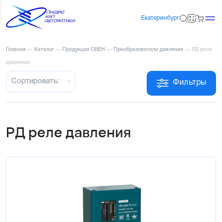
Екатеринбург
Главная
—
Каталог
—
Продукция ОВЕН
—
Преобразователи давления
—
РД реле
давления
Сортировать:
Фильтры
РД реле давления