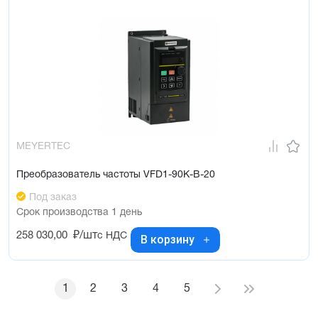
MEYERTEC
Преобразователь частоты VFD1-90K-B-20
Под заказ
Срок производства 1 день
258 030,00
₽/шт
с НДС
В корзину
1
2
3
4
5