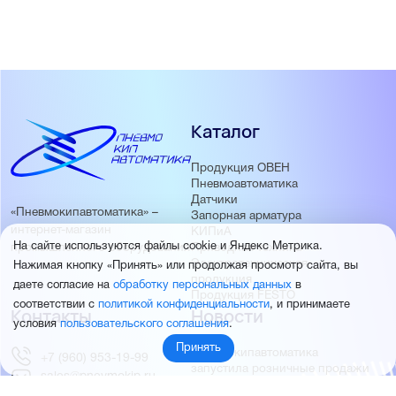
Каталог
Продукция ОВЕН
Пневмоавтоматика
Датчики
«Пневмокипавтоматика» –
Запорная арматура
интернет-магазин
КИПиА
На сайте используются файлы cookie и Яндекс Метрика.
Приводная техника
промышленного оборудования
Электротехническая
Нажимая кнопку «Принять» или продолжая просмотр сайта, вы
продукция
даете согласие на
обработку персональных данных
в
Продукция FESTO
соответствии с
политикой конфиденциальности
, и принимаете
Контакты
Новости
условия
пользовательского соглашения
.
Принять
Пневмокипавтоматика
+7 (960) 953-19-99
запустила розничные продажи
sales@pnevmokip.ru
Пневмокипавтоматика –