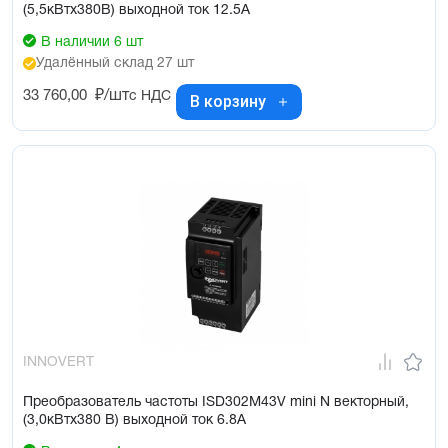
(5,5кВтx380В) выходной ток 12.5А
В наличии 6 шт
Удалённый склад 27 шт
33 760,00
₽/шт
с НДС
В корзину
INNOVERT
Преобразователь частоты ISD302M43V mini N векторный,
(3,0кВтx380 В) выходной ток 6.8А