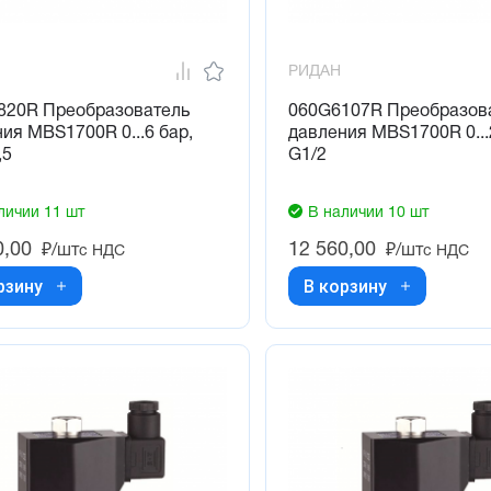
РИДАН
820R Преобразователь
060G6107R Преобразов
ия MBS1700R 0...6 бар,
давления MBS1700R 0...
,5
G1/2
личии 11 шт
В наличии 10 шт
0,00
12 560,00
₽/шт
₽/шт
с НДС
с НДС
рзину
В корзину