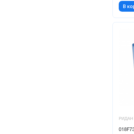
В ко
РИДАН
018F7