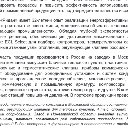
зировать процессы и повысить эффективность использовани
й промышленной продукции, что подтверждает ее качество и со
«Ридан» имеет 32-летний опыт реализации энергоэффективны
 строительстве нового жилья, модернизации объектов тепловы
вающей промышленностях. Обладая глубокой экспертность
ные решения, обеспечивающие достижение максимального э
к: ECL Select для подбора контроллеров, терморегуляторы с
ные этажные узлы отопления, регулирующие клапаны российско
часть продукции производится в России на заводах в Моск
ия компания выпускает блочные тепловые пункты, пластинчат
овочные и термостатические клапаны, приборы коммерческо
ет оборудование для холодильных установок и систем конд
ское и промышленное холодоснабжение, магазиностроение,
 коммерческую и промышленную арматуру, компрессоры,
я, сервисные термостаты, датчики температуры и другое. В ко
ных станций повышения давления. В портфеле продукции предс
зводственные мощности комплекса в Московской области составляют
ыс. регулирующих клапанов для тепловых пунктов, 4 тыс. блочных
йки оборудования.
Завод в Нижегородской области ежегодно выпу
тинами, плитами, элементами рам собственного производства, 
приятий Ридан построена и функционирует в соответствии с требов