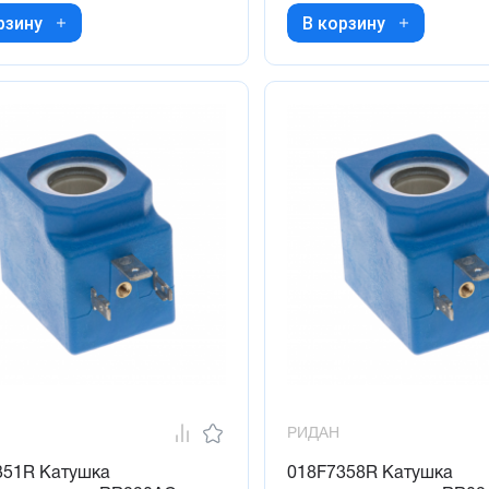
рзину
В корзину
РИДАН
351R Катушка
018F7358R Катушка