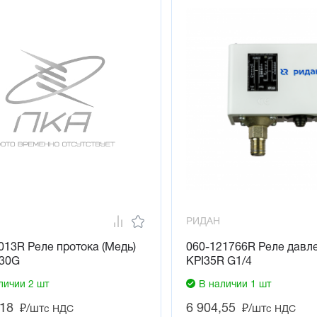
РИДАН
13R Реле протока (Медь)
060-121766R Реле давл
30G
KPI35R G1/4
личии 2 шт
В наличии 1 шт
,18
6 904,55
₽/шт
₽/шт
с НДС
с НДС