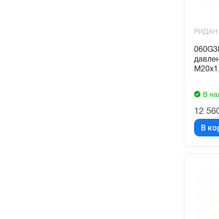
РИДАН
060G3
давлен
М20х1
В на
12 56
В ко