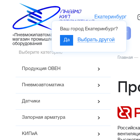
Екатеринбург
Ваш город
Екатеринбург
?
Каталог
«Пневмокипавтоматика» – интернет-
магазин промышленного
Да
Выбрать другой
оборудования
Выберите категорию
Главная
—
Продукция ОВЕН
Пр
Пневмоавтоматика
Датчики
Запорная арматура
Российск
вентиляц
КИПиА
Высокот