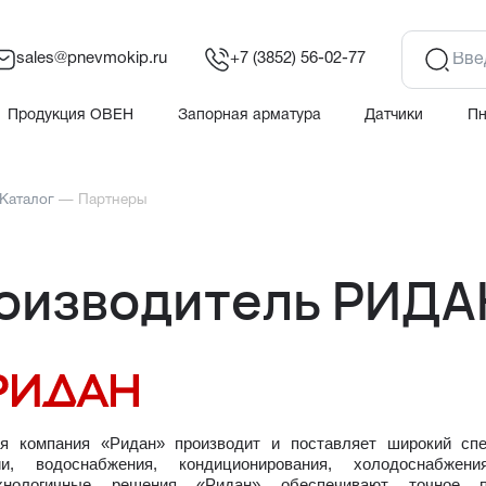
sales@pnevmokip.ru
+7 (3852) 56-02-77
Продукция ОВЕН
Запорная арматура
Датчики
П
Каталог
—
Партнеры
оизводитель РИДА
ая компания «Ридан» производит и поставляет широкий спе
ии, водоснабжения, кондиционирования, холодоснабже
ехнологичные решения «Ридан» обеспечивают точное п