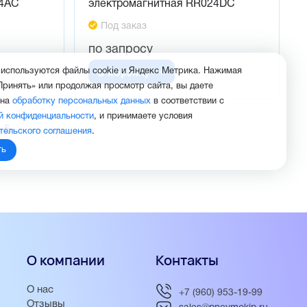
24AC
электромагнитная RR024DC
Под заказ
по запросу
В корзину
 используются файлы cookie и Яндекс Метрика. Нажимая
Принять» или продолжая просмотр сайта, вы даете
 на
обработку персональных данных
в соответствии с
й конфиденциальности
, и принимаете условия
5
->
тельского соглашения
.
ть
О компании
Контакты
О нас
+7 (960) 953-19-99
Отзывы