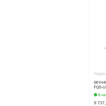
РИДАН
061H40
FQS-U
В на
9 737