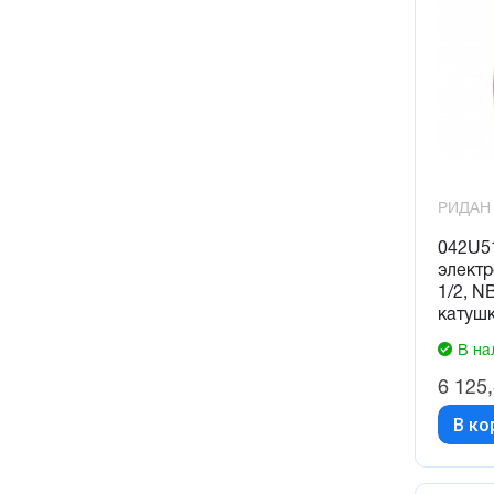
РИДАН
042U5
элект
1/2, NB
катуш
В на
6 125
В ко