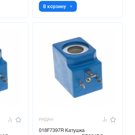
В корзину
РИДАН
018F7397R Катушка