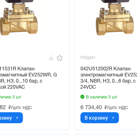
РИДАН
11531R Клапан
042U512002R Клапан
ромагнитный EV252WR, G
электромагнитный EV25
R, НЗ, 0...10 бар, с
3/4, NBR, НЗ, 0...6 бар, 
кой 220VAC
24VDC
личии 3 шт
В наличии 3 шт
,82
6 734,40
₽/шт
₽/шт
с НДС
с НДС
рзину
В корзину