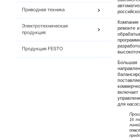
автомати
Приводная техника
российско
Компания 
Электротехническая
ремонте и
продукция
обрабаты
программ
разработо
Продукция FESTO
высокоточ
Большая 
направлен
балансир
поставля
коммерче
включает
управлени
для насос
Прои
16 т
лине
плас
пред