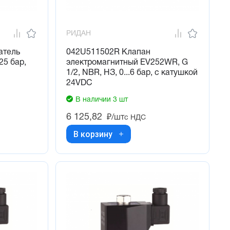
РИДАН
атель
042U511502R Клапан
25 бар,
электромагнитный EV252WR, G
1/2, NBR, НЗ, 0...6 бар, с катушкой
24VDC
В наличии 3 шт
6 125,82
₽/шт
с НДС
В корзину