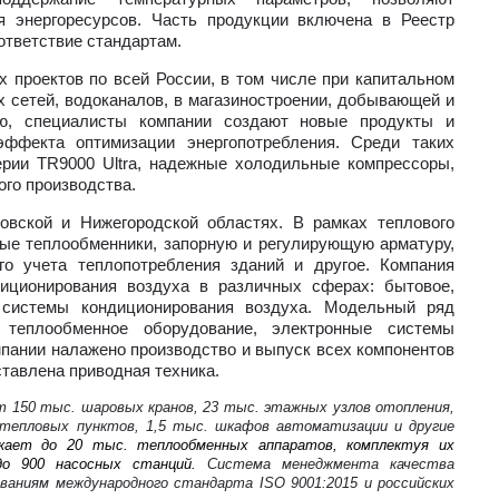
я энергоресурсов. Часть продукции включена в Реестр
ответствие стандартам.
х проектов
по всей России, в том числе п
ри к
апитальном
х сетей, водоканалов, в магазиностроении, добывающей и
ю, специалисты компании создают новые продукты и
ффекта оптимизации энергопотребления. Среди таких
ерии TR9000 Ultra, надежные холодильные компрессоры,
го производства.
овской и Нижегородской областях. В рамках теплового
ые теплообменники, запорную и регулирующую арматуру,
го учета теплопотребления зданий и другое. Компания
иционирования воздуха в различных сферах: бытовое,
 системы кондиционирования воздуха. Модельный ряд
 теплообменное оборудование, электронные системы
мпании налажено производство и выпуск всех компонентов
тавлена приводная техника.
 150 тыс. шаровых кранов, 23 тыс. этажных узлов отопления,
 тепловых пунктов, 1,5 тыс. шкафов автоматизации и другие
скает до 20 тыс. теплообменных аппаратов, комплектуя их
до 900 насосных станций.
Система менеджмента качества
аниям международного стандарта ISO 9001:2015 и российских