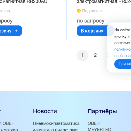
ромагнитная RR230AC
электромагнитная RR0
заказ
Под заказ
просу
по запросу
рзину
В корзину
На сайте
кнопку «
согласие
политико
1
2
3
4
пользова
Приня
г
Новости
Партнёры
я ОВЕН
Пневмокипавтоматика
ОВЕН
томатика
запустила розничные
MEYERTEC