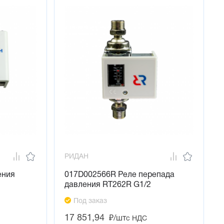
РИДАН
ения
017D002566R Реле перепада
давления RT262R G1/2
Под заказ
17 851,94
₽/шт
с НДС