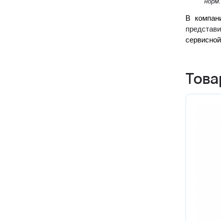
норм.
В компан
представ
сервисной
Това